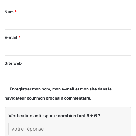
t
a
Nom
*
i
r
e
E-mail
*
*
Site web
Enregistrer mon nom, mon e-mail et mon site dans le
navigateur pour mon prochain commentaire.
Vérification anti-spam :
combien font 6 + 6 ?