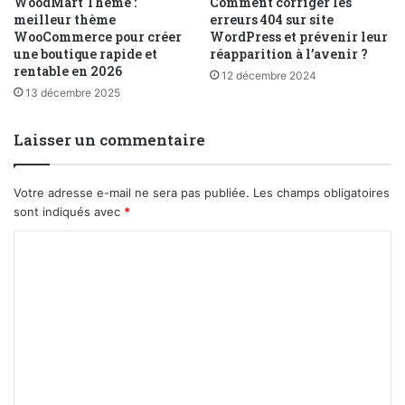
WoodMart Theme :
Comment corriger les
meilleur thème
erreurs 404 sur site
WooCommerce pour créer
WordPress et prévenir leur
une boutique rapide et
réapparition à l’avenir ?
rentable en 2026
12 décembre 2024
13 décembre 2025
Laisser un commentaire
Votre adresse e-mail ne sera pas publiée.
Les champs obligatoires
sont indiqués avec
*
C
o
m
m
e
n