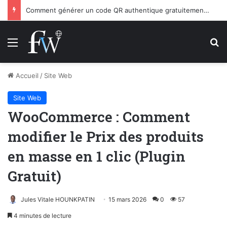
Comment générer un code QR authentique gratuitement en 10 secondes ?
Menu
R
Accueil
/
Site Web
Site Web
WooCommerce : Comment
modifier le Prix des produits
en masse en 1 clic (Plugin
Gratuit)
Jules Vitale HOUNKPATIN
15 mars 2026
0
57
4 minutes de lecture