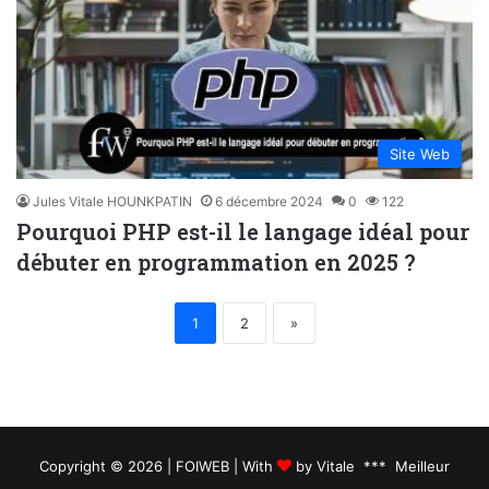
Site Web
Jules Vitale HOUNKPATIN
6 décembre 2024
0
122
Pourquoi PHP est-il le langage idéal pour
débuter en programmation en 2025 ?
1
2
»
Copyright © 2026 | FOIWEB | With
by Vitale *** Meilleur