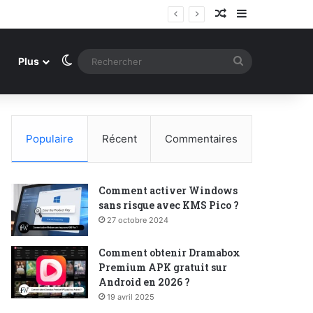
Article Aléatoire
Sidebar (barr
 2026 ?
Switch skin
Rechercher
Plus
Populaire
Récent
Commentaires
Comment activer Windows
sans risque avec KMS Pico ?
27 octobre 2024
Comment obtenir Dramabox
Premium APK gratuit sur
Android en 2026 ?
19 avril 2025