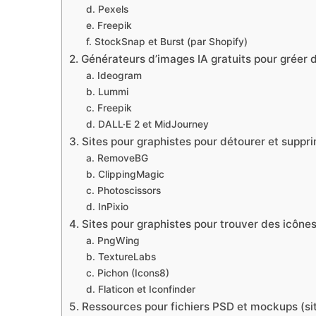
d. Pexels
e. Freepik
f. StockSnap et Burst (par Shopify)
2. Générateurs d’images IA gratuits pour gréer 
a. Ideogram
b. Lummi
c. Freepik
d. DALL·E 2 et MidJourney
3. Sites pour graphistes pour détourer et suppri
a. RemoveBG
b. ClippingMagic
c. Photoscissors
d. InPixio
4. Sites pour graphistes pour trouver des icône
a. PngWing
b. TextureLabs
c. Pichon (Icons8)
d. Flaticon et Iconfinder
5. Ressources pour fichiers PSD et mockups (si