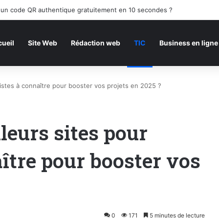
thodes cachées pour augmenter efficacement le trafic d’un site web en
ueil
Site Web
Rédaction web
TIC
Business en ligne
histes à connaître pour booster vos projets en 2025 ?
leurs sites pour
ître pour booster vos
0
171
5 minutes de lecture