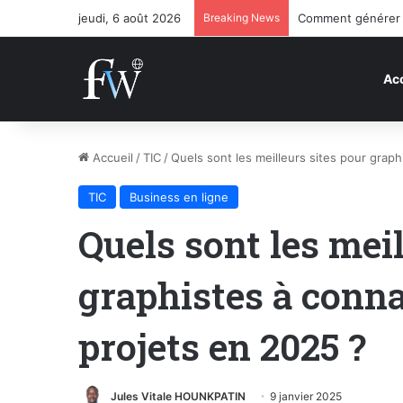
jeudi, 6 août 2026
Breaking News
Existe-t-il des mé
Acc
Accueil
/
TIC
/
Quels sont les meilleurs sites pour grap
TIC
Business en ligne
Quels sont les meil
graphistes à conna
projets en 2025 ?
Jules Vitale HOUNKPATIN
9 janvier 2025