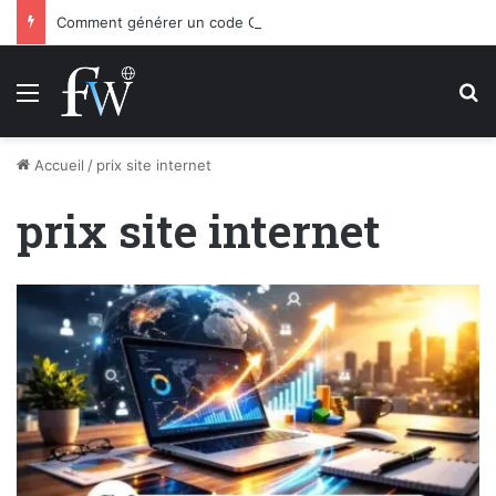
Comment générer un code QR authentique gratuitement en 10 secondes ?
Menu
R
Accueil
/
prix site internet
prix site internet